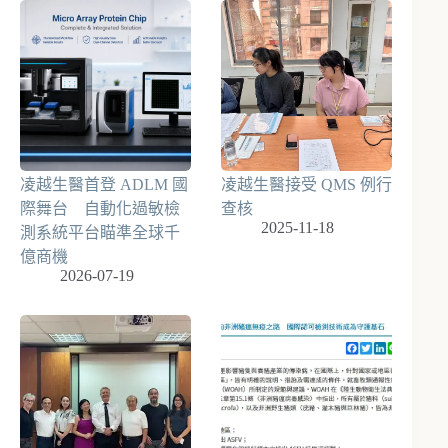
凌越生醫首登 ADLM 國
凌越生醫接受 QMS 例行
際舞台 自動化過敏檢
查核
2025-11-18
測系統平台瞄準全球千
億商機
2026-07-19